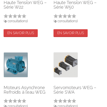
Haute Tension WEG –
Haute Tension WEG –
Série W22
Série W50
(
consultations)
(
consultations)
0
0
EN SAVOIR PLUS
EN SAVOIR PLUS
Moteurs Asynchrone
Servomoteurs WEG –
Refroidis à l’eau WEG
Série SWA
(
consultations)
(
consultations)
0
0