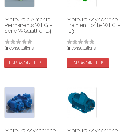
Moteurs à Aimants
Moteurs Asynchrone
Permanents WEG –
Frein en Fonte WEG –
Série WQuattro IE4
IE3
(
consultations)
(
consultations)
0
0
EN SAVOIR PLUS
EN SAVOIR PLUS
Moteurs Asynchrone
Moteurs Asynchrone