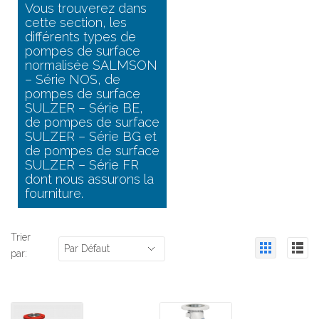
Vous trouverez dans
cette section, les
différents types de
pompes de surface
normalisée SALMSON
– Série NOS, de
pompes de surface
SULZER – Série BE,
de pompes de surface
SULZER – Série BG et
de pompes de surface
SULZER – Série FR
dont nous assurons la
fourniture.
Trier
Par Défaut
par: