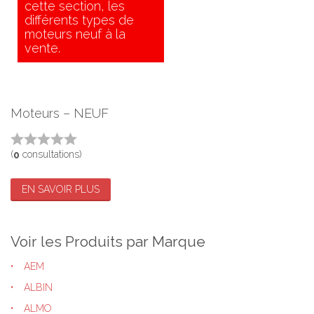
cette section, les
différents types de
moteurs neuf à la
vente.
Moteurs – NEUF
(
consultations)
0
EN SAVOIR PLUS
Voir les Produits par Marque
AEM
ALBIN
ALMO