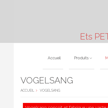
Ets PE
Accueil
Produits
M
Moteurs Electriques
A
VOGELSANG
Pompes Hydraulique
A
ACCUEIL
VOGELSANG
Motoréducteurs
A
Vibreurs
B
Vogelsang conçoit et fabrique une vaste 