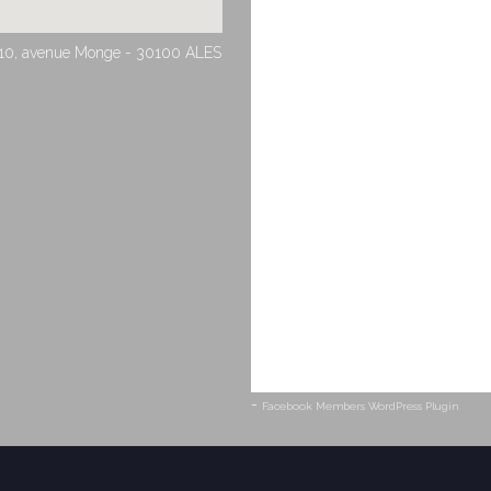
10, avenue Monge - 30100 ALES
-
Facebook Members WordPress Plugin