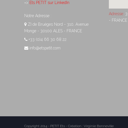
=>
Ets PETIT sur LinkedIn
Adresse:
3
Notre Adresse :
- FRANCE
ZI de Bruèges Nord - 310, Avenue
Monge - 30100 ALES - FRANCE
+33 (0)4 66 30 68 22
info@etspetit.com
Copyright 2014 - PETIT Ets - Création :
Virginie Bonneville