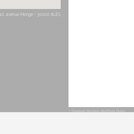
10, avenue Monge - 30100 ALES
-
Facebook Members WordPress Plugin