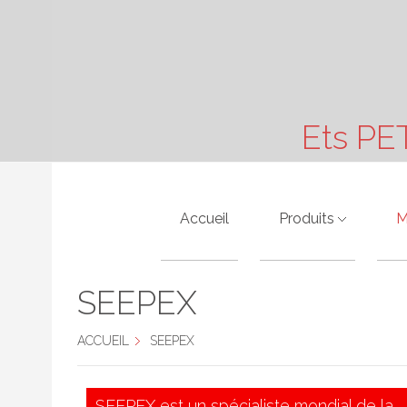
Ets PE
Accueil
Produits
M
Moteurs Electriques
A
SEEPEX
Pompes Hydraulique
A
ACCUEIL
SEEPEX
Motoréducteurs
A
Vibreurs
B
SEEPEX est un spécialiste mondial de la