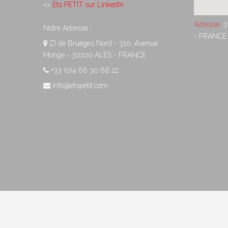
=>
Ets PETIT sur LinkedIn
Adresse:
3
Notre Adresse :
- FRANCE
ZI de Bruèges Nord - 310, Avenue
Monge - 30100 ALES - FRANCE
+33 (0)4 66 30 68 22
info@etspetit.com
Copyright 2014 - PETIT Ets - Création :
Virginie Bonneville