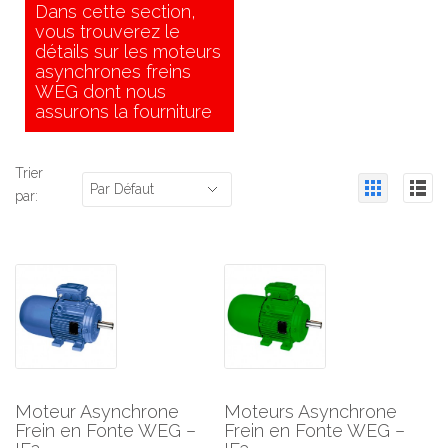
Dans cette section,
vous trouverez le
détails sur les moteurs
asynchrones freins
WEG dont nous
assurons la fourniture
Trier
Par Défaut
par:
Moteur Asynchrone
Moteurs Asynchrone
Frein en Fonte WEG –
Frein en Fonte WEG –