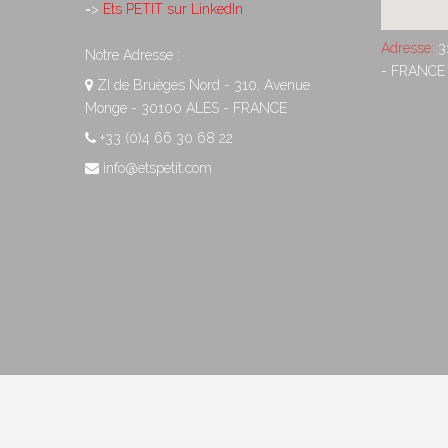
=>
Ets PETIT sur LinkedIn
Adresse:
3
Notre Adresse :
- FRANCE
ZI de Bruèges Nord - 310, Avenue
Monge - 30100 ALES - FRANCE
+33 (0)4 66 30 68 22
info@etspetit.com
Copyright 2014 - PETIT Ets - Création :
Virginie Bonneville