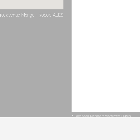
10, avenue Monge - 30100 ALES
-
Facebook Members WordPress Plugin