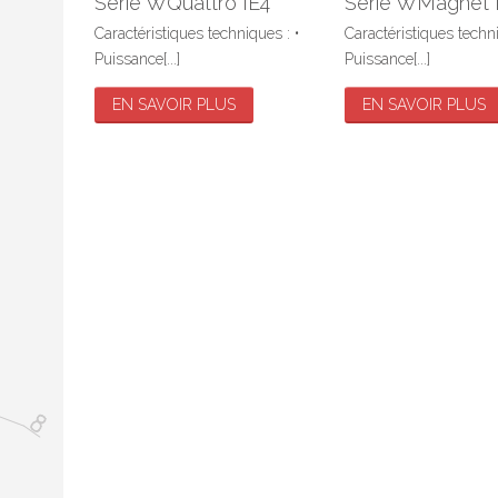
Série WQuattro IE4
Série WMagnet 
V
Caractéristiques techniques : •
Caractéristiques techni
Puissance[...]
Puissance[...]
W
EN SAVOIR PLUS
EN SAVOIR PLUS