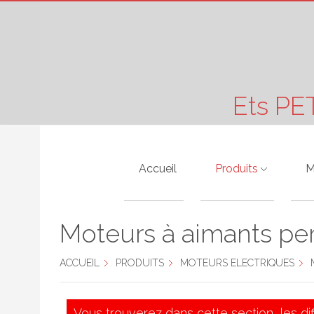
Ets PE
Accueil
Produits
M
Moteurs Electriques
A
Moteurs à aimants p
Pompes Hydraulique
A
ACCUEIL
PRODUITS
MOTEURS ELECTRIQUES
M
Motoréducteurs
A
Vibreurs
B
Vous trouverez dans cette section, les di