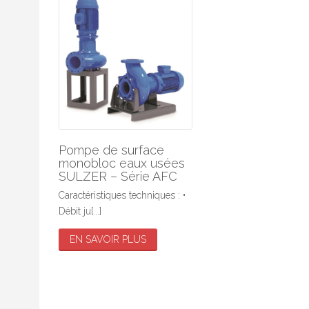
Variateurs
E
Démarreurs
G
Analyse vibratoire
I
Accessoires
R
S
Pompe de surface
monobloc eaux usées
S
SULZER – Série AFC
Caractéristiques techniques : •
S
Débit ju[...]
S
EN SAVOIR PLUS
T-
V