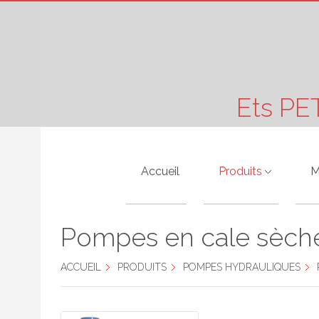
Ets PE
Accueil
Produits
M
Moteurs Electriques
A
Pompes en cale sèch
Pompes Hydraulique
A
ACCUEIL
PRODUITS
POMPES HYDRAULIQUES
Motoréducteurs
A
Vibreurs
B