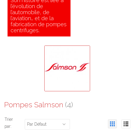
Son histoire est liée à
l’évolution de
l’automobile, de
l’aviation… et de la
fabrication de pompes
centrifuges.
Pompes Salmson
(4)
Trier
Par Défaut
par: