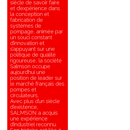
siècle de savoir faire
et d’expérience dans
la conception et
fabrication de
systèmes de
pompage, animée par
un souci constant
d’innovation et
s’appuyant sur une
politique de qualité
rigoureuse, la société
Salmson occupe
aujourd’hui une
position de leader sur
le marché français des
pompes et
circulateurs.
Avec plus d’un siècle
d’existence,
SALMSON a acquis
une expérience
d’industriel reconnu.