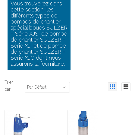
Vous trouverez dans
cette section, les
différents types de
pompes de chantier
spécial boues SULZER
– Série XJS, de pompe
de chantier SULZER –
Série XJ, et de pompe
de chantier SULZER –
Série XJC dont nous
assurons la fourniture.
Trier
Par Défaut
par: