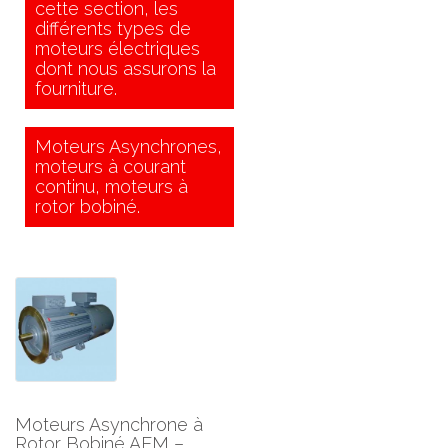
cette section, les
différents types de
moteurs électriques
dont nous assurons la
fourniture.
Moteurs Asynchrones,
moteurs à courant
continu, moteurs à
rotor bobiné.
Moteurs Asynchrone à
Rotor Bobiné AEM –