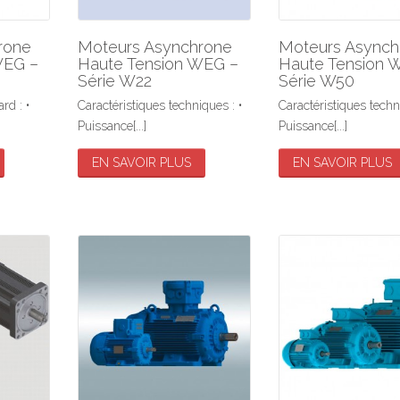
rone
Moteurs Asynchrone
Moteurs Asynch
WEG –
Haute Tension WEG –
Haute Tension 
Série W22
Série W50
rd : •
Caractéristiques techniques : •
Caractéristiques techn
Puissance[...]
Puissance[...]
EN SAVOIR PLUS
EN SAVOIR PLUS