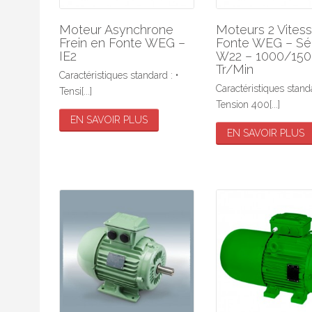
V
Moteur Asynchrone
Moteurs 2 Vites
W
Frein en Fonte WEG –
Fonte WEG – Sé
IE2
W22 – 1000/15
Tr/Min
Caractéristiques standard : •
Caractéristiques standa
Tensi[...]
Tension 400[...]
EN SAVOIR PLUS
EN SAVOIR PLUS