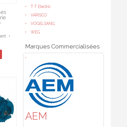
T-T Electric
ses
VARISCO
rie
0
VOGELSANG
WEG
rd : •
Marques Commercialisées
AEM
ALBI