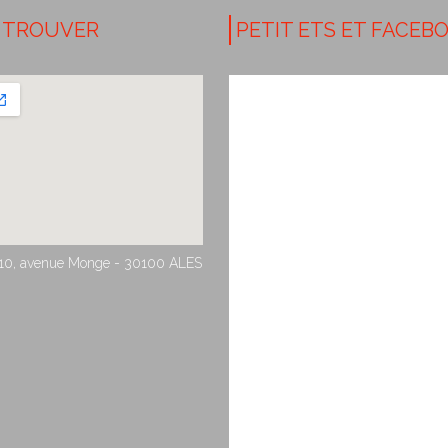
 TROUVER
PETIT ETS ET FACEB
10, avenue Monge - 30100 ALES