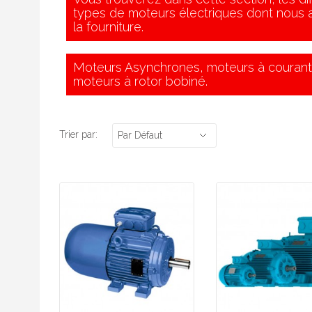
types de moteurs électriques dont nous 
Variateurs
E
la fourniture.
Démarreurs
G
Moteurs Asynchrones, moteurs à courant 
moteurs à rotor bobiné.
Analyse vibratoire
I
Accessoires
R
Trier par:
Par Défaut
S
S
S
S
T-
V