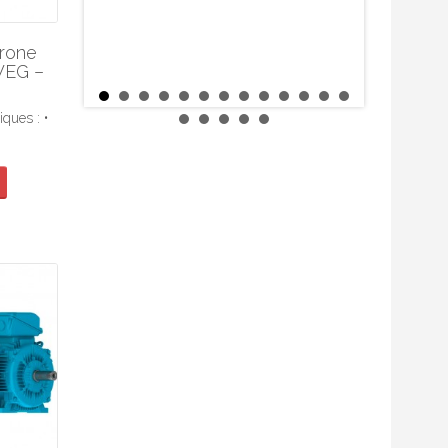
rone
WEG –
iques : •