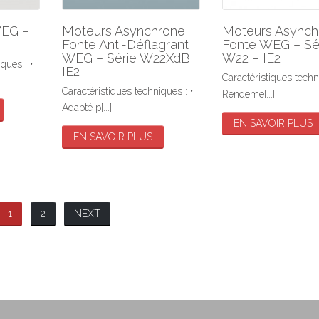
WEG –
Moteurs Asynchrone
Moteurs Asynch
Fonte Anti-Déflagrant
Fonte WEG – Sé
WEG – Série W22XdB
W22 – IE2
ques : •
IE2
Caractéristiques techn
Caractéristiques techniques : •
Rendeme[...]
Adapté p[...]
EN SAVOIR PLUS
EN SAVOIR PLUS
1
2
NEXT