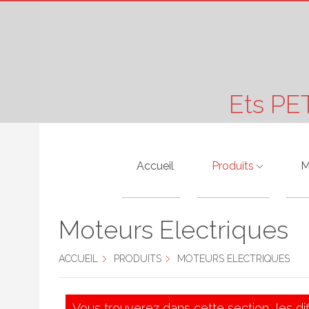
Ets PE
Accueil
Produits
M
Moteurs Electriques
A
Moteurs Electriques
Pompes Hydraulique
A
ACCUEIL
PRODUITS
MOTEURS ELECTRIQUES
Motoréducteurs
A
Vibreurs
B
Vous trouverez dans cette section, les di