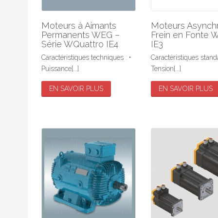
Moteurs à Aimants
Moteurs Asynch
Permanents WEG –
Frein en Fonte 
Série WQuattro IE4
IE3
Caractéristiques techniques : •
Caractéristiques standa
Puissance[...]
Tension[...]
EN SAVOIR PLUS
EN SAVOIR PLUS