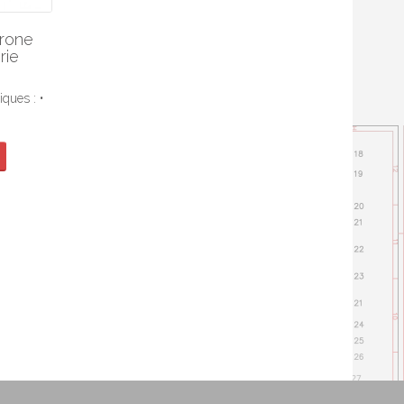
rone
rie
iques : •