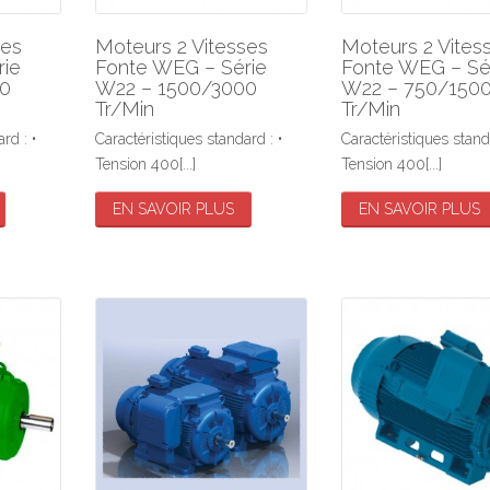
Pompes en cale sèche
Pompes VARISCO
OGELSANG
ses
Moteurs 2 Vitesses
Moteurs 2 Vites
Pompes VOGELSANG
EG
rie
Fonte WEG – Série
Fonte WEG – Sé
00
W22 – 1500/3000
W22 – 750/150
Tr/Min
Tr/Min
Moteurs Weg
rd : •
Caractéristiques standard : •
Caractéristiques standa
Démarreurs WEG
Tension 400[...]
Tension 400[...]
Variateurs WEG
EN SAVOIR PLUS
EN SAVOIR PLUS
WEG